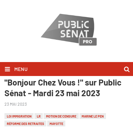
MENU
Laure Lavalette l'a dit dans
"Bonjour Chez Vous !" sur Public
Sénat - Mardi 23 mai 2023
23 MAI 2023
LOI IMMIGRATION
LR
MOTION DE CENSURE
MARINE LE PEN
RÉFORME DES RETRAITES
MAYOTTE