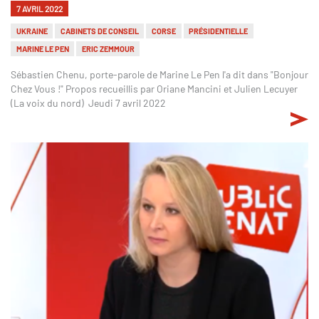
7 AVRIL 2022
UKRAINE
CABINETS DE CONSEIL
CORSE
PRÉSIDENTIELLE
MARINE LE PEN
ERIC ZEMMOUR
Sébastien Chenu, porte-parole de Marine Le Pen l'a dit dans "Bonjour
Chez Vous !" Propos recueillis par Oriane Mancini et Julien Lecuyer
(La voix du nord) Jeudi 7 avril 2022