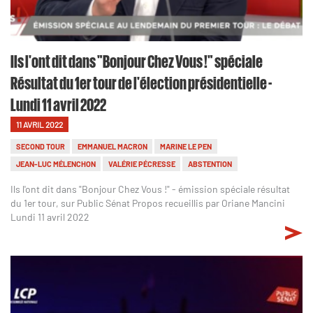
Ils l'ont dit dans "Bonjour Chez Vous !" spéciale
Résultat du 1er tour de l'élection présidentielle -
Lundi 11 avril 2022
11 AVRIL 2022
SECOND TOUR
EMMANUEL MACRON
MARINE LE PEN
JEAN-LUC MÉLENCHON
VALÉRIE PÉCRESSE
ABSTENTION
Ils l'ont dit dans "Bonjour Chez Vous !" - émission spéciale résultat
du 1er tour, sur Public Sénat Propos recueillis par Oriane Mancini
Lundi 11 avril 2022