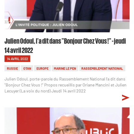
Julien Odoul, l'a dit dans "Bonjour Chez Vous !" - jeudi
14 avril 2022
14 AVRIL 2022
RUSSIE
OTAN
EUROPE
MARINE LE PEN
RASSEMBLEMENT NATIONAL
Julien Odoul, porte-parole du Rassemblement National l'a dit dans
"Bonjour Chez Vous !" Propos recueillis par Oriane Mancini et Julien
Lecuyer (La voix du nord) Jeudi 14 avril 2022