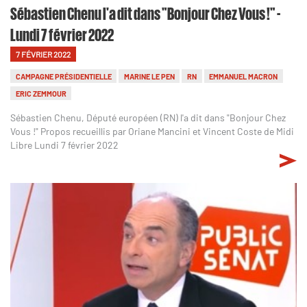
Sébastien Chenu l'a dit dans "Bonjour Chez Vous !" -
Lundi 7 février 2022
7 FÉVRIER 2022
CAMPAGNE PRÉSIDENTIELLE
MARINE LE PEN
RN
EMMANUEL MACRON
ERIC ZEMMOUR
Sébastien Chenu, Député européen (RN) l'a dit dans "Bonjour Chez
Vous !" Propos recueillis par Oriane Mancini et Vincent Coste de Midi
Libre Lundi 7 février 2022