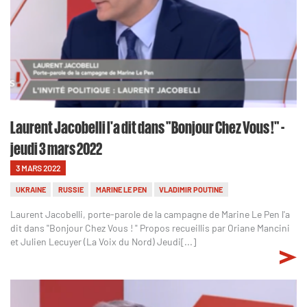
Laurent Jacobelli l'a dit dans "Bonjour Chez Vous !" -
jeudi 3 mars 2022
3 MARS 2022
UKRAINE
RUSSIE
MARINE LE PEN
VLADIMIR POUTINE
Laurent Jacobelli, porte-parole de la campagne de Marine Le Pen l'a
dit dans "Bonjour Chez Vous ! " Propos recueillis par Oriane Mancini
et Julien Lecuyer (La Voix du Nord) Jeudi[...]