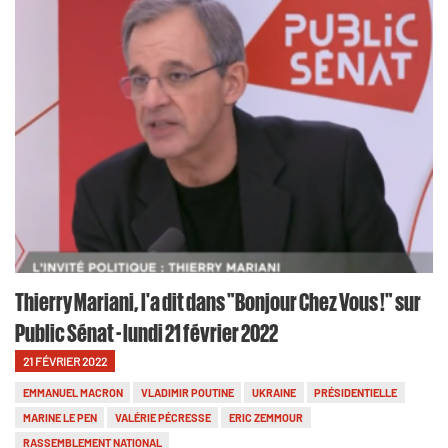
Thierry Mariani, l'a dit dans "Bonjour Chez Vous !" sur
Public Sénat - lundi 21 février 2022
21 FÉVRIER 2022
EMMANUEL MACRON
VLADIMIR POUTINE
UKRAINE
PRÉSIDENTIELLE
MARINE LE PEN
VALÉRIE PÉCRESSE
ERIC ZEMMOUR
RASSEMBLEMENT NATIONAL