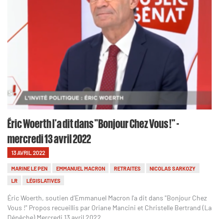
Éric Woerth l'a dit dans "Bonjour Chez Vous !" -
mercredi 13 avril 2022
13 AVRIL 2022
MARINE LE PEN
EMMANUEL MACRON
RETRAITES
NICOLAS SARKOZY
LR
LÉGISLATIVES
Éric Woerth, soutien d’Emmanuel Macron l'a dit dans "Bonjour Chez
Vous !" Propos recueillis par Oriane Mancini et Christelle Bertrand (La
Dépêche) Mercredi 13 avril 2022