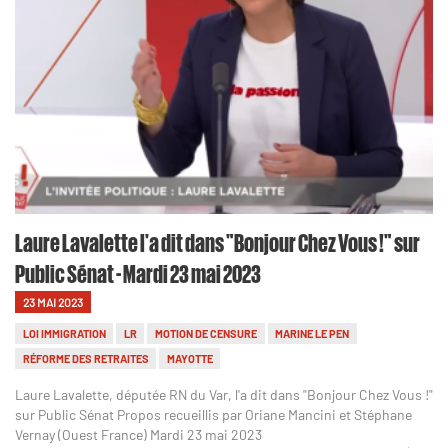
Laure Lavalette l'a dit dans "Bonjour Chez Vous !" sur
Public Sénat - Mardi 23 mai 2023
23 MAI 2023
LOI IMMIGRATION
LR
MOTION DE CENSURE
MARINE LE PEN
RÉFORME DES RETRAITES
MAYOTTE
Laure Lavalette, députée RN du Var, l'a dit dans "Bonjour Chez Vous !"
sur Public Sénat Propos recueillis par Oriane Mancini et Stéphane
Vernay (Ouest France) Mardi 23 mai 2023