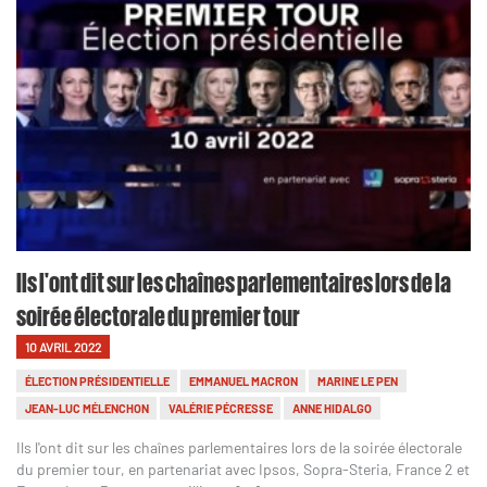
Ils l'ont dit sur les chaînes parlementaires lors de la
soirée électorale du premier tour
10 AVRIL 2022
ÉLECTION PRÉSIDENTIELLE
EMMANUEL MACRON
MARINE LE PEN
JEAN-LUC MÉLENCHON
VALÉRIE PÉCRESSE
ANNE HIDALGO
Ils l'ont dit sur les chaînes parlementaires lors de la soirée électorale
du premier tour, en partenariat avec Ipsos, Sopra-Steria, France 2 et