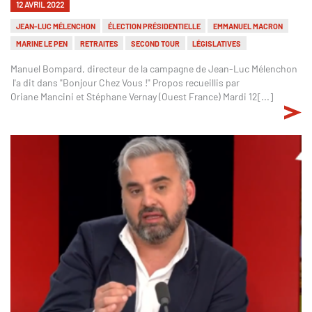
12 AVRIL 2022
JEAN-LUC MÉLENCHON
ÉLECTION PRÉSIDENTIELLE
EMMANUEL MACRON
MARINE LE PEN
RETRAITES
SECOND TOUR
LÉGISLATIVES
Manuel Bompard, directeur de la campagne de Jean-Luc Mélenchon
l'a dit dans "Bonjour Chez Vous !" Propos recueillis par
Oriane Mancini et Stéphane Vernay (Ouest France) Mardi 12[...]