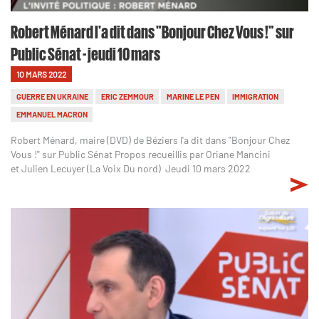
Robert Ménard l'a dit dans "Bonjour Chez Vous !" sur
Public Sénat - jeudi 10 mars
10 MARS 2022
GUERRE EN UKRAINE
ERIC ZEMMOUR
MARINE LE PEN
IMMIGRATION
EMMANUEL MACRON
Robert Ménard, maire (DVD) de Béziers l'a dit dans "Bonjour Chez
Vous !" sur Public Sénat Propos recueillis par Oriane Mancini
et Julien Lecuyer (La Voix Du nord) Jeudi 10 mars 2022