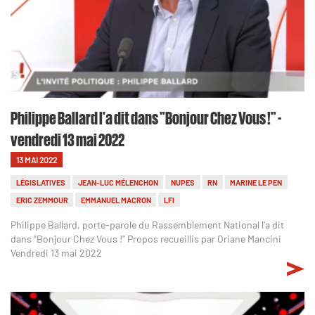
Philippe Ballard l'a dit dans "Bonjour Chez Vous !" -
vendredi 13 mai 2022
13 MAI 2022
LÉGISLATIVES
JEAN-LUC MÉLENCHON
NUPES
RN
MARINE LE PEN
ERIC ZEMMOUR
EMMANUEL MACRON
LFI
Philippe Ballard, porte-parole du Rassemblement National l'a dit
dans "Bonjour Chez Vous !" Propos recueillis par Oriane Mancini
Vendredi 13 mai 2022