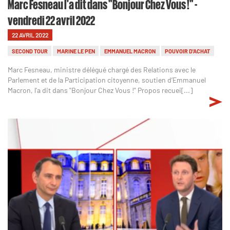
Marc Fesneau l'a dit dans "Bonjour Chez Vous !" -
vendredi 22 avril 2022
22 AVRIL 2022
SECOND TOUR
MARINE LE PEN
EMMANUEL MACRON
POUVOIR D'ACHAT
Marc Fesneau, ministre délégué chargé des Relations avec le
Parlement et de la Participation citoyenne, soutien d’Emmanuel
Macron, l'a dit dans "Bonjour Chez Vous !" Propos recuei[...]