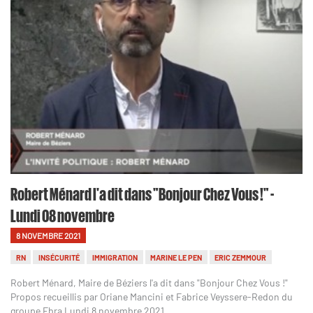
Robert Ménard l'a dit dans "Bonjour Chez Vous !" -
Lundi 08 novembre
8 NOVEMBRE 2021
RN
INSÉCURITÉ
IMMIGRATION
MARINE LE PEN
ERIC ZEMMOUR
Robert Ménard, Maire de Béziers l'a dit dans "Bonjour Chez Vous !"
Propos recueillis par Oriane Mancini et Fabrice Veyssere-Redon du
groupe Ebra Lundi 8 novembre 2021