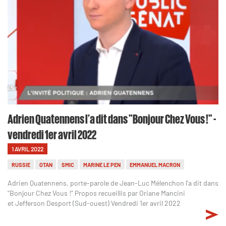
Adrien Quatennens l'a dit dans "Bonjour Chez Vous !" -
vendredi 1er avril 2022
1 AVRIL 2022
RUSSIE
OTAN
SMIC
MARINE LE PEN
EMMANUEL MACRON
Adrien Quatennens, porte-parole de Jean-Luc Mélenchon l'a dit dans
"Bonjour Chez Vous !" Propos recueillis par Oriane Mancini
et Jefferson Desport (Sud-ouest) Vendredi 1er avril 2022