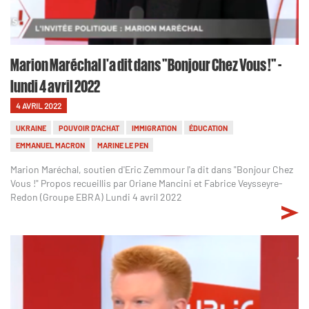
Marion Maréchal l'a dit dans "Bonjour Chez Vous !" -
lundi 4 avril 2022
4 AVRIL 2022
UKRAINE
POUVOIR D'ACHAT
IMMIGRATION
ÉDUCATION
EMMANUEL MACRON
MARINE LE PEN
Marion Maréchal, soutien d'Eric Zemmour l'a dit dans "Bonjour Chez
Vous !" Propos recueillis par Oriane Mancini et Fabrice Veysseyre-
Redon (Groupe EBRA) Lundi 4 avril 2022