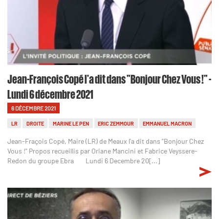
Jean-François Copé l'a dit dans "Bonjour Chez Vous !" -
Lundi 6 décembre 2021
6 DÉCEMBRE 2021
LR
DROITE
MARINE LE PEN
ERIC ZEMMOUR
EMMANUEL MACRON
Jean-Fraçois Copé, Maire (LR) de Meaux l'a dit dans "Bonjour Chez
Vous !" Propos recueillis par Oriane Mancini et Fabrice Veyssere-
Redon du groupe Ebra Lundi 6 Decembre 20[...]