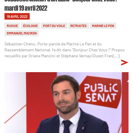
mardi 19 avril 2022
19 AVRIL 2022
RUSSIE
ÉCOLOGIE
PORT DU VOILE
RETRAITES
MARINE LE PEN
EMMANUEL MACRON
Sébastien Chenu, Porte-parole de Marine Le Pen et du
Rassemblement National, l'a dit dans "Bonjour Chez Vous !" Propos
recueillis par Oriane Mancini et Stéphane Vernay (Ouest Fran[...]