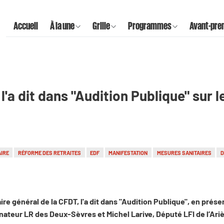
Accueil
À la une
Grille
Programmes
Avant-pre
l'a dit dans "Audition Publique" sur 
AIRE
RÉFORME DES RETRAITES
EDF
MANIFESTATION
MESURES SANITAIRES
D
re général de la CFDT, l'a dit dans "Audition Publique", en prése
nateur LR des Deux-Sèvres et Michel Larive, Député LFI de l’Ari