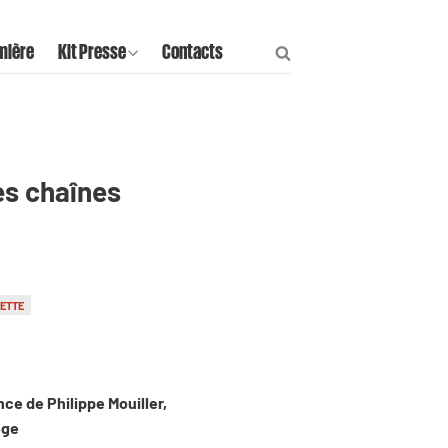
mière
Kit Presse
Contacts
les chaînes
ETTE
nce de Philippe Mouiller,
ège