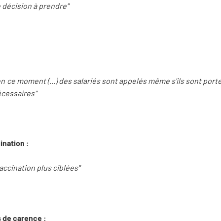
e décision à prendre"
 en ce moment (...) des salariés sont appelés même s'ils sont port
écessaires"
ination :
accination plus ciblées"
s de carence :