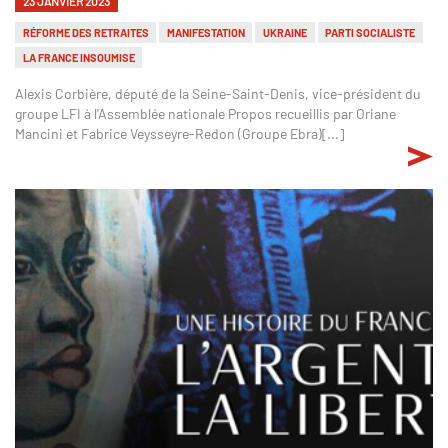
23 JANVIER 2023
RÉFORME DES RETRAITES
MANIFESTATION
UKRAINE
PARTI SOCIALISTE
LA FRANCE INSOUMISE
Alexis Corbière, député de la Seine-Saint-Denis, vice-président du
groupe LFI à l'Assemblée nationale Propos recueillis par Oriane
Mancini et Fabrice Veysseyre-Redon (Groupe Ebra)[...]