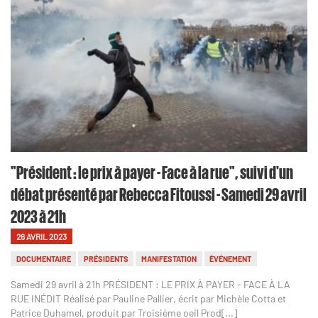
"Président : le prix à payer - Face à la rue", suivi d'un
débat présenté par Rebecca Fitoussi - Samedi 29 avril
2023 à 21h
26 AVRIL 2023
DOCUMENTAIRE
PRÉSIDENTS
MANIFESTATION
ÉVÉNEMENT
Samedi 29 avril à 21h PRÉSIDENT : LE PRIX À PAYER - FACE À LA
RUE INÉDIT Réalisé par Pauline Pallier, écrit par Michèle Cotta et
Patrice Duhamel, produit par Troisième oeil Prod[...]