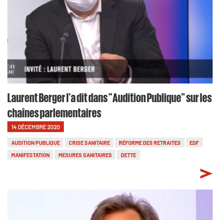
Laurent Berger l'a dit dans "Audition Publique" sur les
chaînes parlementaires
14 DÉCEMBRE 2020
AUDITION PUBLIQUE
CRISE SANITAIRE
RÉFORME DES RETRAITES
EDF
MANIFESTATION
MESURES SANITAIRES
DETTE