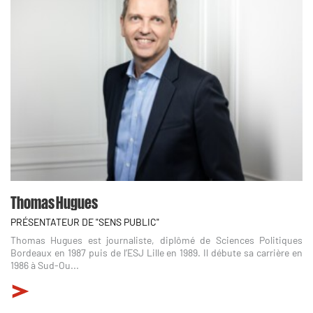
Thomas Hugues
PRÉSENTATEUR DE "SENS PUBLIC"
Thomas Hugues est journaliste, diplômé de Sciences Politiques
Bordeaux en 1987 puis de l’ESJ Lille en 1989. Il débute sa carrière en
1986 à Sud-Ou...