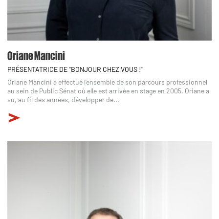
Oriane Mancini
PRÉSENTATRICE DE "BONJOUR CHEZ VOUS !"
Oriane Mancini a effectué l’ensemble de son parcours professionnel
au sein de Public Sénat où elle est arrivée en stage en 2005. Oriane a
su, au fil des années, développer de...