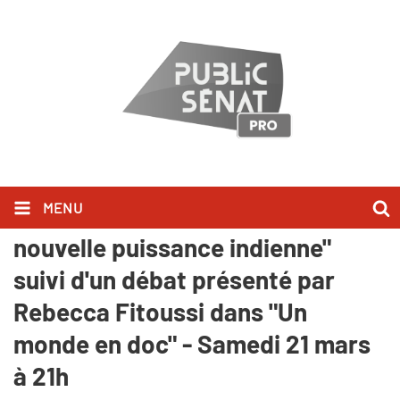
MENU
"Le monde selon Modi : la
nouvelle puissance indienne"
suivi d'un débat présenté par
Rebecca Fitoussi dans "Un
monde en doc" - Samedi 21 mars
à 21h