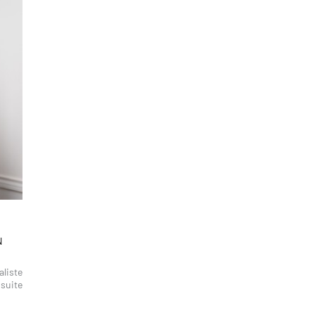
N
aliste
 suite