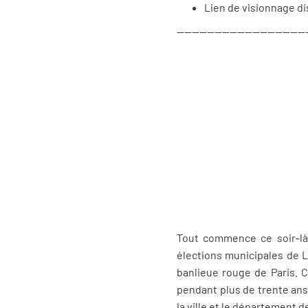
Lien de visionnage d
----------------------------------
Tout commence ce soir-là
élections municipales de L
banlieue rouge de Paris. 
pendant plus de trente ans
la ville et le département 