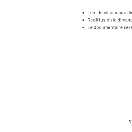
Lien de visionnage d
Rediffusion le dimanch
Le documentaire sera
----------------------------------
R