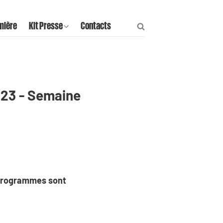
mière
Kit Presse
Contacts
023 - Semaine
 programmes sont