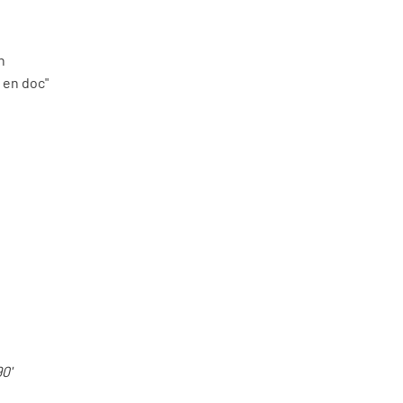
on
 en doc"
0'