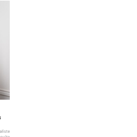
N
aliste
 suite