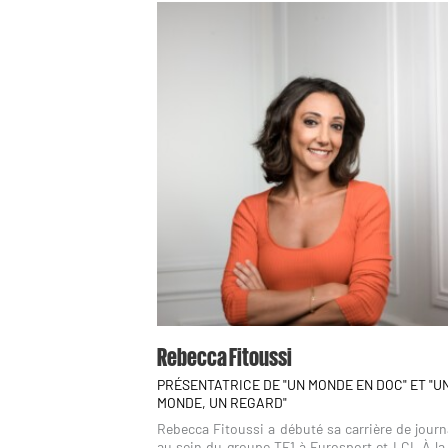
Rebecca Fitoussi
PRÉSENTATRICE DE "UN MONDE EN DOC" ET "U
MONDE, UN REGARD"
Rebecca Fitoussi a débuté sa carrière de journ
au sein du groupe TF1 à Eurosport et LCI. À la