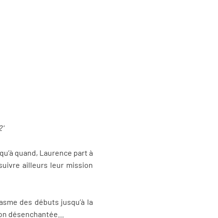
2'
squ’à quand, Laurence part à
uivre ailleurs leur mission
iasme des débuts jusqu’à la
ation désenchantée…