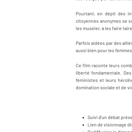
Pourtant, en dépit des i
citoyennes anonymes se son
les museler, à les faire taire
Parfois aidées par des allié
aussi bien pour les femme
Ce film raconte leurs comb
liberté fondamentale. Des
féministes et leurs héroïn
domination sociale et de 
Suivi d'un débat pré
Lien de visionnage d
Rediffusion le dimanc