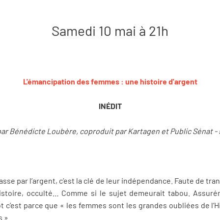
Samedi 10 mai à 21h
L'émancipation des femmes : une histoire d'argent
INÉDIT
par Bénédicte Loubère, coproduit par Kartagen et Public Sénat -
sse par l’argent, c’est la clé de leur indépendance. Faute de tra
istoire, occulté… Comme si le sujet demeurait tabou. Assuré
ot c’est parce que « les femmes sont les grandes oubliées de l’Hi
 ».