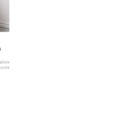
N
aliste
 suite