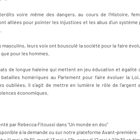
nterdits voire même des dangers, au cours de l’Histoire, f
t alliées pour pointer les injustices et les abus d’un système p
.
s masculins, leurs voix ont bousculé la société pour la faire évol
s que pour les hommes.
ats de longue haleine qui mettent en jeu éducation et égalité 
 batailles homériques au Parlement pour faire évoluer la Loi,
es oubliées, il s’agit de mettre en lumière le rôle de l’argen
violences économiques.
senté par Rebecca Fitoussi dans "Un monde en doc"
isponible à la demande ou sur notre plateforme Avant-première
he 11 mai à 9h30, mardi 13 mai à 17h, samedi 17 mai à 22h30 et dim