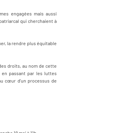
emmes engagées mais aussi
atriarcal qui cherchaient à
uer, la rendre plus équitable
des droits, au nom de cette
 en passant par les luttes
t au cœur d’un processus de
anche 18 mai à 11h