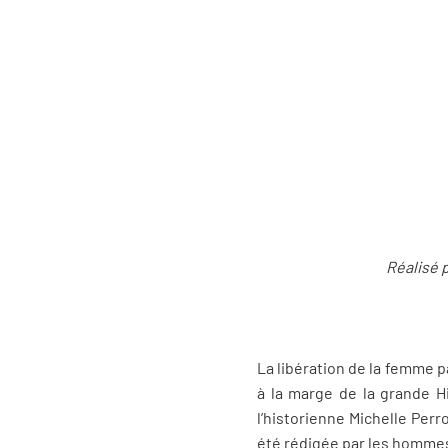
Réalisé 
La libération de la femme pa
à la marge de la grande H
l’historienne Michelle Perr
été rédigée par les hommes