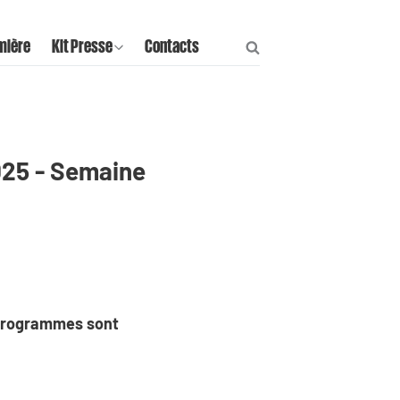
mière
Kit Presse
Contacts
025 - Semaine
 programmes sont