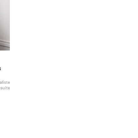
N
aliste
 suite