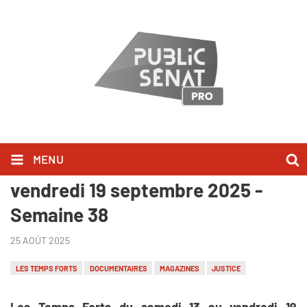
MENU
Les Temps Forts du samedi 13 au
vendredi 19 septembre 2025 -
Semaine 38
25 AOÛT 2025
LES TEMPS FORTS
DOCUMENTAIRES
MAGAZINES
JUSTICE
Les Temps Forts du samedi 13 au vendredi 19