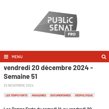
MENU
Les Temps Forts du samedi 14 au
vendredi 20 décembre 2024 -
Semaine 51
25 NOVEMBRE 2024
LES TEMPS FORTS
MAGAZINES
DOCUMENTAIRES
GÉOPOLITIQUE
Les Temps Forts du samedi 14 au vendredi 20