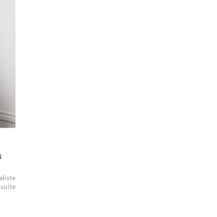
N
aliste
 suite