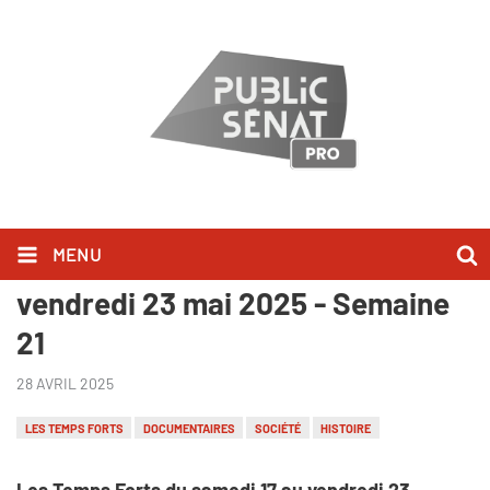
MENU
Les Temps Forts du samedi 17 au
vendredi 23 mai 2025 - Semaine
21
28 AVRIL 2025
LES TEMPS FORTS
DOCUMENTAIRES
SOCIÉTÉ
HISTOIRE
Les Temps Forts du samedi 17 au vendredi 23