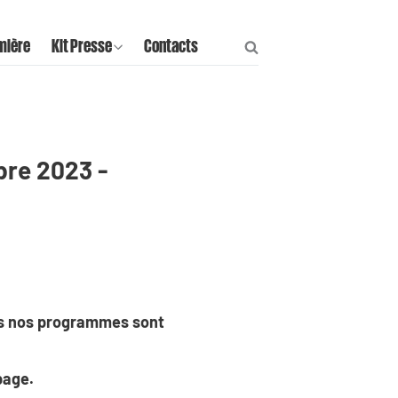
mière
Kit Presse
Contacts
bre 2023 -
us nos programmes sont
page.