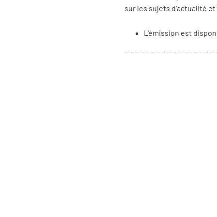
sur les sujets d'actualité 
L'émission est dispon
_ _ _ _ _ _ _ _ _ _ _ _ _ _ _ _ _ 