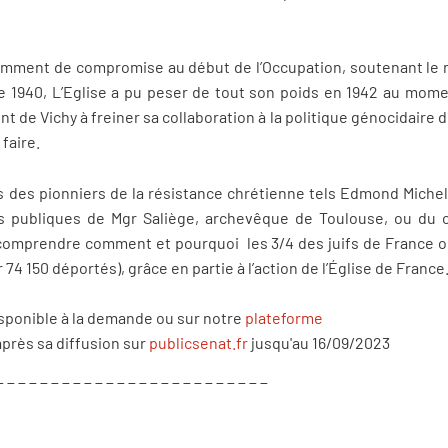
mment de compromise au début de l’Occupation, soutenant le ma
re 1940, L’Eglise a pu peser de tout son poids en 1942 au mom
 de Vichy à freiner sa collaboration à la politique génocidaire de
 faire.
s des pionniers de la résistance chrétienne tels Edmond Michele
ns publiques de Mgr Saliège, archevêque de Toulouse, ou du ca
comprendre comment et pourquoi les 3/4 des juifs de France o
4 150 déportés), grâce en partie à l’action de l’Église de France
isponible à la demande ou sur notre
plateforme
après sa diffusion sur
publicsenat.fr
jusqu'au 16/09/2023
_ _ _ _ _ _ _ _ _ _ _ _ _ _ _ _ _ _ _ _ _ _ _ _ _