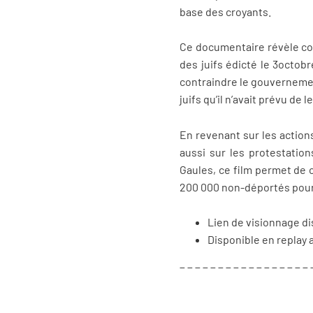
base des croyants.
Ce documentaire révèle co
des juifs édicté le 3octob
contraindre le gouvernement
juifs qu’il n’avait prévu de le
En revenant sur les action
aussi sur les protestatio
Gaules, ce film permet de 
200 000 non-déportés pour 7
Lien de visionnage d
Disponible en replay 
_ _ _ _ _ _ _ _ _ _ _ _ _ _ _ _ _ 