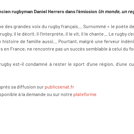
ancien rugbyman Daniel Herrero dans l’émission
Un monde, un reg
l’une des grandes voix du rugby français… Surnommé « le poète de l
ugby, il le décrit, il l’interprète, il le vit, il le chante… Le rugby c’
histoire de famille aussi… Pourtant, malgré une ferveur indénia
 en France, ne rencontre pas un succès semblable à celui du foo
rugby est-il condamné à rester le sport d’une région, d’une c
après sa diffusion sur
publicsenat.fr
isponible à la demande ou sur notre
plateforme