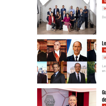
1
D
Do
Le
1
L
Le
en
Gu
de