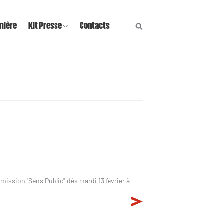
mière
Kit Presse
Contacts
ission "Sens Public" dès mardi 13 février à