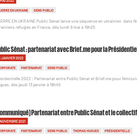
 MAI 2022
UERRE EN UKRAINE
SENS PUBLIC
ERRE EN UKRAINE Public Sénat lance une séquence en ukrainien dans l’ém
rainiens réfugiés en France, dès lundi 9 mai à 19h25
blic Sénat : partenariat avec Brief.me pour la Présidentie
2 JANVIER 2022
ORPORATE
PARTENARIAT
SENS PUBLIC
ésidentielle 2022 : Partenariat entre Public Sénat et Brief.me pour l’émis
gues, dès jeudi 13 janvier à 18h45
ommuniqué] Partenariat entre Public Sénat et le collectif
 NOVEMBRE 2021
ORPORATE
PARTENARIAT
SENS PUBLIC
THOMAS HUGUES
PRÉSIDENTIELLE