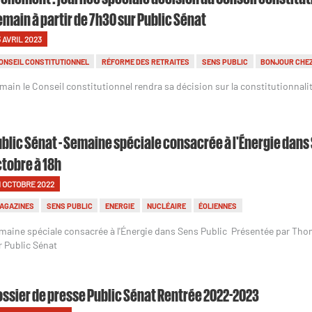
main à partir de 7h30 sur Public Sénat
3 AVRIL 2023
ONSEIL CONSTITUTIONNEL
RÉFORME DES RETRAITES
SENS PUBLIC
BONJOUR CHE
main le Conseil constitutionnel rendra sa décision sur la constitutionnalit
blic Sénat - Semaine spéciale consacrée à l'Énergie dans Se
tobre à 18h
1 OCTOBRE 2022
AGAZINES
SENS PUBLIC
ENERGIE
NUCLÉAIRE
ÉOLIENNES
maine spéciale consacrée à l'Énergie dans Sens Public Présentée par Tho
r Public Sénat
ssier de presse Public Sénat Rentrée 2022-2023