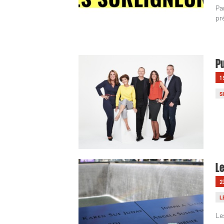
Pa
pr
Pu
1
S
Le
2
L
Le