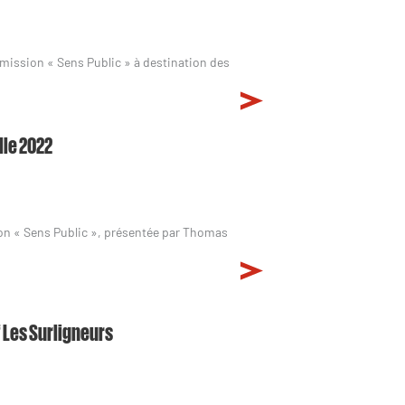
ission « Sens Public » à destination des
lle 2022
sion « Sens Public », présentée par Thomas
 Les Surligneurs