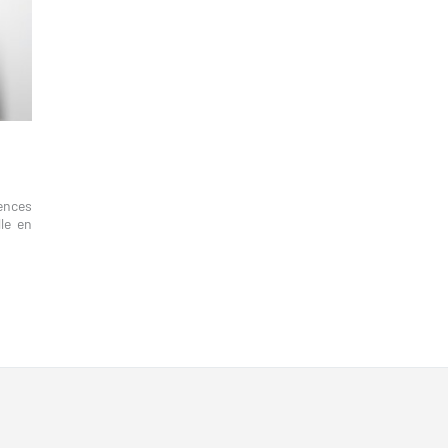
ences
le en