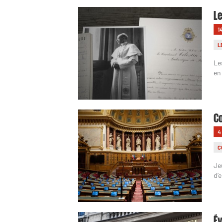
Le
1
L
Le
en
Co
4
C
Je
d’
Év