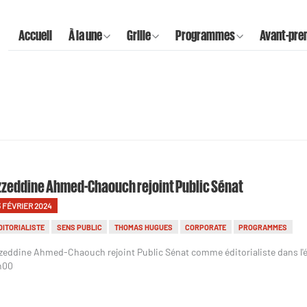
Accueil
À la une
Grille
Programmes
Avant-pre
zeddine Ahmed-Chaouch rejoint Public Sénat
3 FÉVRIER 2024
DITORIALISTE
SENS PUBLIC
THOMAS HUGUES
CORPORATE
PROGRAMMES
zeddine Ahmed-Chaouch rejoint Public Sénat comme éditorialiste dans l'ém
h00