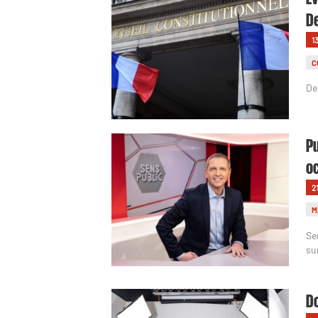
De
1
C
De
Pu
oc
2
M
Se
su
Do