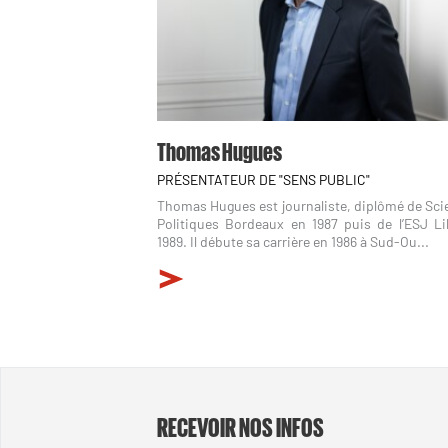
Thomas Hugues
PRÉSENTATEUR DE "SENS PUBLIC"
Thomas Hugues est journaliste, diplômé de Sci
Politiques Bordeaux en 1987 puis de l’ESJ Lil
1989. Il débute sa carrière en 1986 à Sud-Ou...
RECEVOIR NOS INFOS