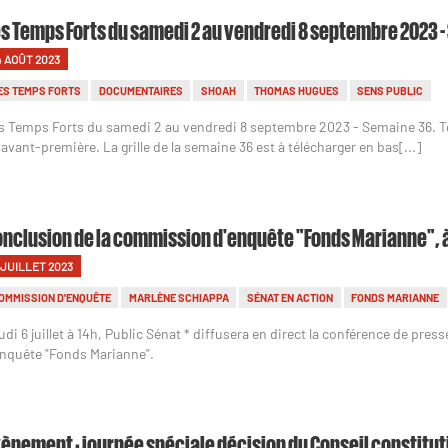
s Temps Forts du samedi 2 au vendredi 8 septembre 2023 
4 AOÛT 2023
ES TEMPS FORTS
DOCUMENTAIRES
SHOAH
THOMAS HUGUES
SENS PUBLIC
s Temps Forts du samedi 2 au vendredi 8 septembre 2023 - Semaine 36. 
 avant-première. La grille de la semaine 36 est à télécharger en bas[...]
nclusion de la commission d'enquête "Fonds Marianne", à su
 JUILLET 2023
OMMISSION D'ENQUÊTE
MARLÈNE SCHIAPPA
SÉNAT EN ACTION
FONDS MARIANNE
udi 6 juillet à 14h, Public Sénat * diffusera en direct la conférence de pre
enquête "Fonds Marianne".
ènement : journée spéciale décision du Conseil constituti