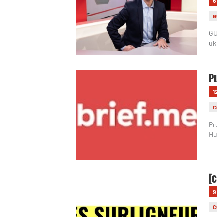
6
G
GU
uk
Pu
1
C
Pr
Hu
[c
9
C