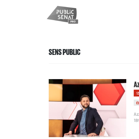
SENS PUBLIC
Az
1
É
Az
18