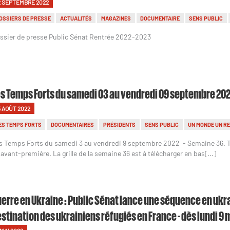
2 SEPTEMBRE 2022
OSSIERS DE PRESSE
ACTUALITÉS
MAGAZINES
DOCUMENTAIRE
SENS PUBLIC
ssier de presse Public Sénat Rentrée 2022-2023
s Temps Forts du samedi 03 au vendredi 09 septembre 202
5 AOÛT 2022
ES TEMPS FORTS
DOCUMENTAIRES
PRÉSIDENTS
SENS PUBLIC
UN MONDE UN R
s Temps Forts du samedi 3 au vendredi 9 septembre 2022 - Semaine 36.
 avant-première. La grille de la semaine 36 est à télécharger en bas[...]
erre en Ukraine : Public Sénat lance une séquence en ukra
stination des ukrainiens réfugiés en France - dès lundi 9 