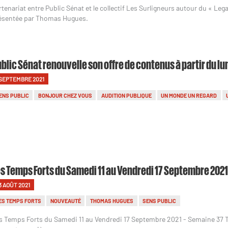
rtenariat entre Public Sénat et le collectif Les Surligneurs autour du « Leg
ésentée par Thomas Hugues.
blic Sénat renouvelle son offre de contenus à partir du l
 SEPTEMBRE 2021
ENS PUBLIC
BONJOUR CHEZ VOUS
AUDITION PUBLIQUE
UN MONDE UN REGARD
s Temps Forts du Samedi 11 au Vendredi 17 Septembre 2021
3 AOÛT 2021
ES TEMPS FORTS
NOUVEAUTÉ
THOMAS HUGUES
SENS PUBLIC
s Temps Forts du Samedi 11 au Vendredi 17 Septembre 2021 - Semaine 37