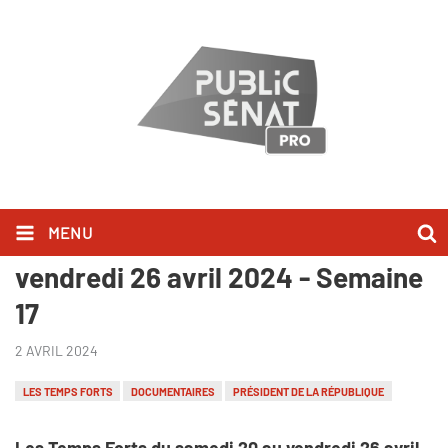
MENU
Les Temps Forts du samedi 20 au
vendredi 26 avril 2024 - Semaine
17
2 AVRIL 2024
LES TEMPS FORTS
DOCUMENTAIRES
PRÉSIDENT DE LA RÉPUBLIQUE
Les Temps Forts du samedi 20 au vendredi 26 avril