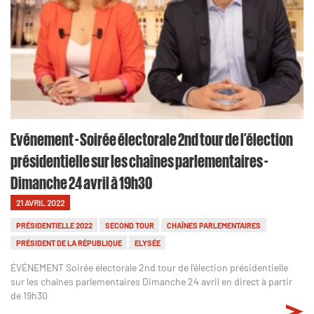
Evénement - Soirée électorale 2nd tour de l’élection
présidentielle sur les chaînes parlementaires -
Dimanche 24 avril à 19h30
21 AVRIL 2022
PRÉSIDENTIELLE 2022
SECOND TOUR
CHAÎNES PARLEMENTAIRES
PRÉSIDENT DE LA RÉPUBLIQUE
ELYSÉE
ÉVÉNEMENT Soirée électorale 2nd tour de l’élection présidentielle
sur les chaînes parlementaires Dimanche 24 avril en direct à partir
de 19h30