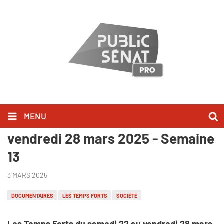
MENU
Les Temps Forts du samedi 22 au
vendredi 28 mars 2025 - Semaine
13
3 MARS 2025
DOCUMENTAIRES
LES TEMPS FORTS
SOCIÉTÉ
Les Temps Forts du samedi 22 au vendredi 28 mars