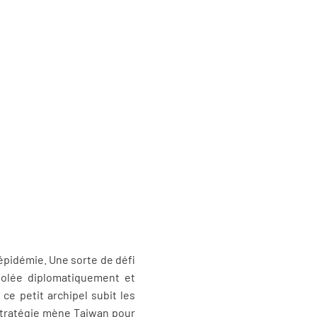
l’épidémie. Une sorte de défi
isolée diplomatiquement et
ce petit archipel subit les
stratégie mène Taiwan pour