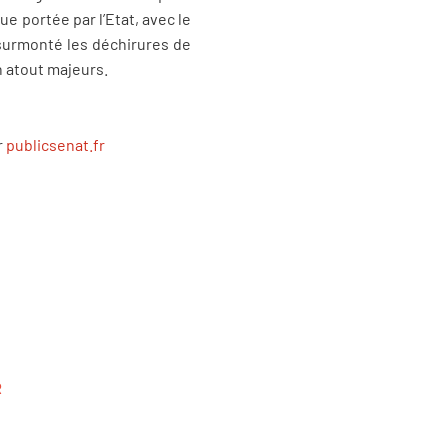
e portée par l’Etat, avec le
 surmonté les déchirures de
n atout majeurs.
r
publicsenat.fr
R