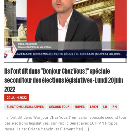
Ils l'ont dit dans "Bonjour Chez Vous !" spéciale
second tour des élections législatives - Lundi 20 juin
2022
20 JUIN 2022
ÉLECTIONS LÉGISLATIVES
SECOND TOUR
NUPES
LREM
LR
RN
Ils l'ont dit dans "Bonjour Chez Vous !" émission spéciale second tour
des élections législatives, sur Public Sénat avec LCP-AN Propos
recueillis par Oriane Mancini et Clément Mér[...]