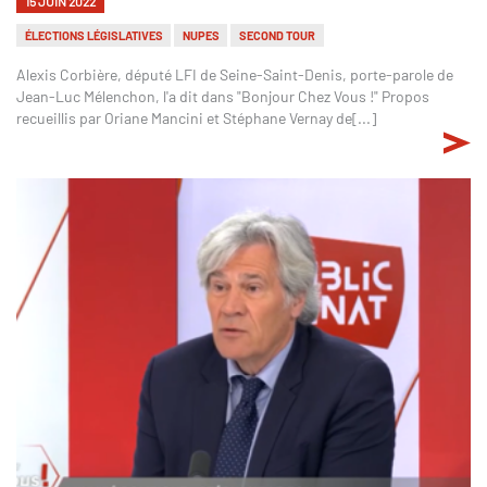
15 JUIN 2022
ÉLECTIONS LÉGISLATIVES
NUPES
SECOND TOUR
Alexis Corbière, député LFI de Seine-Saint-Denis, porte-parole de
Jean-Luc Mélenchon, l'a dit dans "Bonjour Chez Vous !" Propos
recueillis par Oriane Mancini et Stéphane Vernay de[...]