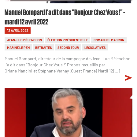
Manuel Bompard l'a dit dans "Bonjour Chez Vous !" -
mardi 12 avril 2022
12 AVRIL 2022
JEAN-LUC MÉLENCHON
ÉLECTION PRÉSIDENTIELLE
EMMANUEL MACRON
MARINE LE PEN
RETRAITES
SECOND TOUR
LÉGISLATIVES
Manuel Bompard, directeur de la campagne de Jean-Luc Mélenchon
l'a dit dans "Bonjour Chez Vous !" Propos recueillis par
Oriane Mancini et Stéphane Vernay (Ouest France) Mardi 12[...]