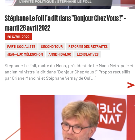
Stéphane Le Foll l'a dit dans "Bonjour Chez Vous !" -
mardi 26 avril 2022
26 AVRIL 2022
PARTI SOCIALISTE
SECOND TOUR
RÉFORME DES RETRAITES
JEAN-LUC MÉLENCHON
ANNE HIDALGO
LÉGISLATIVES
Stéphane Le Foll, maire du Mans, président de Le Mans Métropole et
ancien ministre l'a dit dans "Bonjour Chez Vous !" Propos recueillis
par Oriane Mancini et Stéphane Vernay de Ou[...]