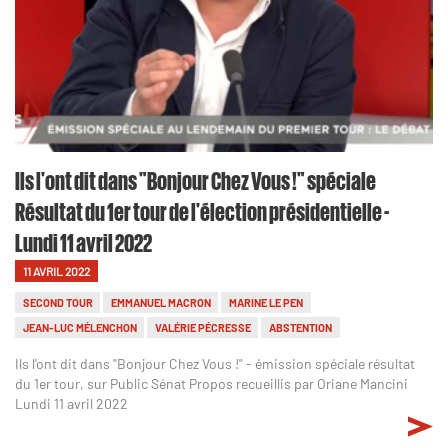
Ils l'ont dit dans "Bonjour Chez Vous !" spéciale
Résultat du 1er tour de l'élection présidentielle -
Lundi 11 avril 2022
11 AVRIL 2022
SECOND TOUR
EMMANUEL MACRON
MARINE LE PEN
JEAN-LUC MÉLENCHON
VALÉRIE PÉCRESSE
ABSTENTION
Ils l'ont dit dans "Bonjour Chez Vous !" - émission spéciale résultat
du 1er tour, sur Public Sénat Propos recueillis par Oriane Mancini
Lundi 11 avril 2022