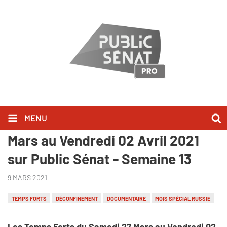
MENU
Les temps forts du Samedi 27
Mars au Vendredi 02 Avril 2021
sur Public Sénat - Semaine 13
9 MARS 2021
TEMPS FORTS
DÉCONFINEMENT
DOCUMENTAIRE
MOIS SPÉCIAL RUSSIE
Les Temps Forts du Samedi 27 Mars au Vendredi 02