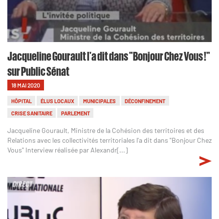
Jacqueline Gourault l'a dit dans "Bonjour Chez Vous !"
sur Public Sénat
18 MAI 2020
HÔPITAL
ÉLUS LOCAUX
MUNICIPALES
DÉCONFINEMENT
CRISE SANITAIRE
PARLEMENT
Jacqueline Gourault, Ministre de la Cohésion des territoires et des
Relations avec les collectivités territoriales l'a dit dans "Bonjour Chez
Vous" Interview réalisée par Alexandr[...]