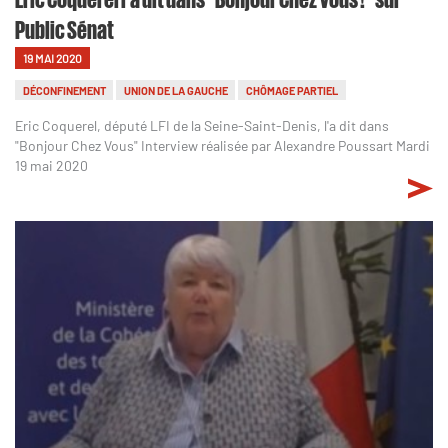
Public Sénat
19 MAI 2020
DÉCONFINEMENT
UNION DE LA GAUCHE
CHÔMAGE PARTIEL
Eric Coquerel, député LFI de la Seine-Saint-Denis, l'a dit dans
"Bonjour Chez Vous" Interview réalisée par Alexandre Poussart Mardi
19 mai 2020