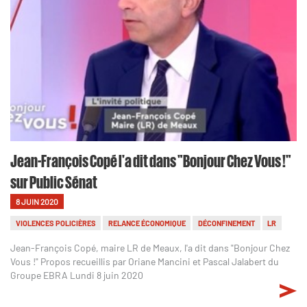
Jean-François Copé l'a dit dans "Bonjour Chez Vous !"
sur Public Sénat
8 JUIN 2020
VIOLENCES POLICIÈRES
RELANCE ÉCONOMIQUE
DÉCONFINEMENT
LR
Jean-François Copé, maire LR de Meaux, l'a dit dans "Bonjour Chez
Vous !" Propos recueillis par Oriane Mancini et Pascal Jalabert du
Groupe EBRA Lundi 8 juin 2020