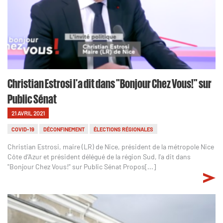
Christian Estrosi l'a dit dans "Bonjour Chez Vous!" sur
Public Sénat
21 AVRIL 2021
COVID-19
DÉCONFINEMENT
ÉLECTIONS RÉGIONALES
Christian Estrosi, maire (LR) de Nice, président de la métropole Nice
Côte d’Azur et président délégué de la région Sud, l'a dit dans
"Bonjour Chez Vous!" sur Public Sénat Propos[...]