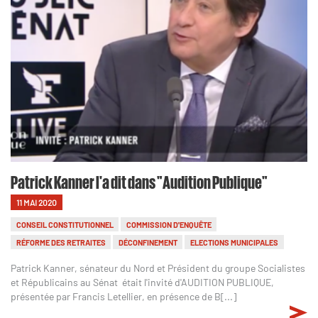
Patrick Kanner l'a dit dans "Audition Publique"
11 MAI 2020
CONSEIL CONSTITUTIONNEL
COMMISSION D'ENQUÊTE
RÉFORME DES RETRAITES
DÉCONFINEMENT
ELECTIONS MUNICIPALES
Patrick Kanner, sénateur du Nord et Président du groupe Socialistes
et Républicains au Sénat était l'invité d'AUDITION PUBLIQUE,
présentée par Francis Letellier, en présence de B[...]