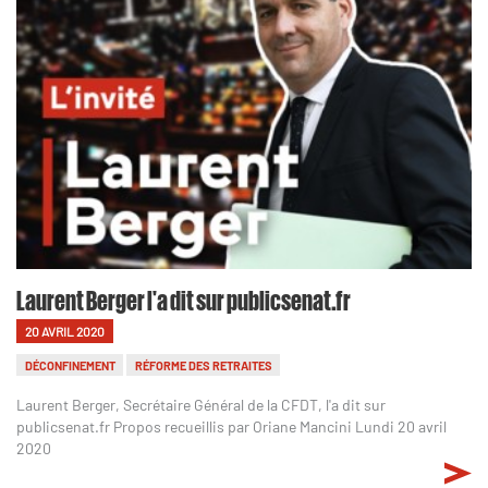
Laurent Berger l'a dit sur publicsenat.fr
20 AVRIL 2020
DÉCONFINEMENT
RÉFORME DES RETRAITES
Laurent Berger, Secrétaire Général de la CFDT, l'a dit sur
publicsenat.fr Propos recueillis par Oriane Mancini Lundi 20 avril
2020