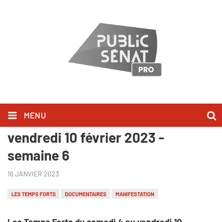
MENU
Les Temps Forts du samedi 4 au
vendredi 10 février 2023 -
semaine 6
16 JANVIER 2023
LES TEMPS FORTS
DOCUMENTAIRES
MANIFESTATION
Les Temps Forts du samedi 4 au vendredi 10