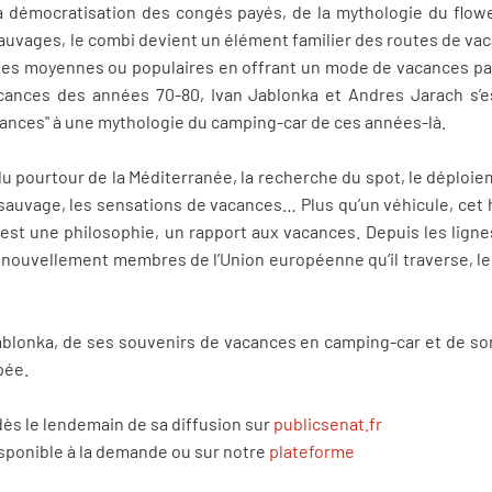
la démocratisation des congés payés, de la mythologie du flo
uvages, le combi devient un élément familier des routes de vaca
ses moyennes ou populaires en offrant un mode de vacances par
cances des années 70-80, Ivan Jablonka et Andres Jarach s’e
acances" à une mythologie du camping-car de ces années-là.
s du pourtour de la Méditerranée, la recherche du spot, le déplo
 sauvage, les sensations de vacances… Plus qu’un véhicule, cet h
est une philosophie, un rapport aux vacances. Depuis les ligne
nouvellement membres de l’Union européenne qu’il traverse, le
Jablonka, de ses souvenirs de vacances en camping-car et de son 
pée.
dès le lendemain de sa diffusion sur
publicsenat.fr
isponible à la demande ou sur notre
plateforme