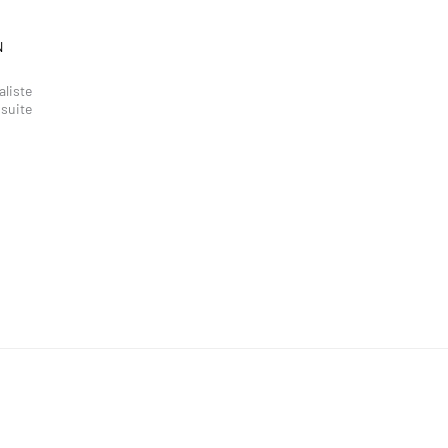
N
aliste
 suite