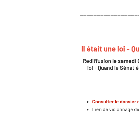
----------------------------------
Il était une loi - 
Rediffusion
le samedi 0
loi - Quand le Sénat 
Consulter le dossier 
Lien de visionnage d