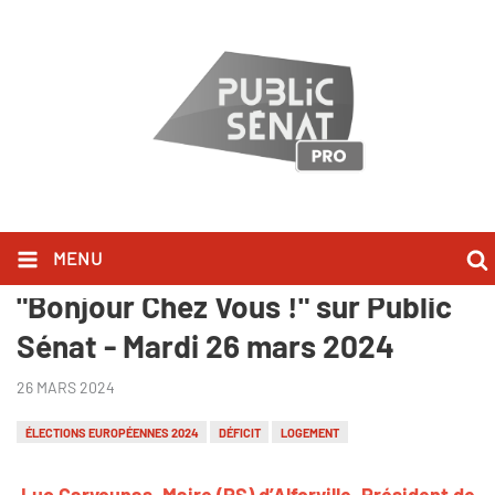
Luc Carvounas l'a dit dans
MENU
"Bonjour Chez Vous !" sur Public
Sénat - Mardi 26 mars 2024
26 MARS 2024
ÉLECTIONS EUROPÉENNES 2024
DÉFICIT
LOGEMENT
Luc Carvounas, Maire (PS) d’Alforville, Président de