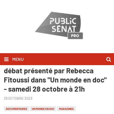
MENU
"L'usine des animaux", suivi d'un
débat présenté par Rebecca
Fitoussi dans "Un monde en doc"
- samedi 28 octobre à 21h
25 OCTOBRE 2023
DOCUMENTAIRES
UN MONDE EN DOC
MAGAZINES