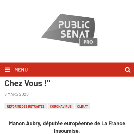
MENU
Manon Aubry l'a dit dans "Bonjour
Chez Vous !"
6 MARS 2020
RÉFORME DES RETRAITES
CORONAVIRUS
CLIMAT
Manon Aubry, députée européenne de La France
Insoumise.