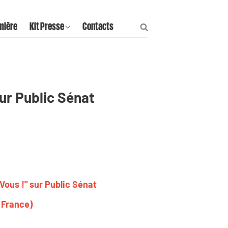
mière
Kit Presse
Contacts
ur Public Sénat
ous !" sur Public Sénat
 France)