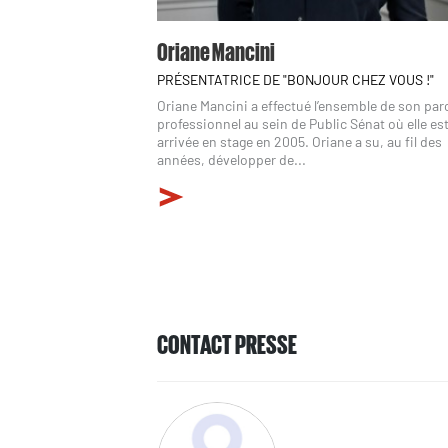
Oriane Mancini
PRÉSENTATRICE DE "BONJOUR CHEZ VOUS !"
Oriane Mancini a effectué l’ensemble de son pa
professionnel au sein de Public Sénat où elle es
arrivée en stage en 2005. Oriane a su, au fil des
années, développer de...
CONTACT PRESSE