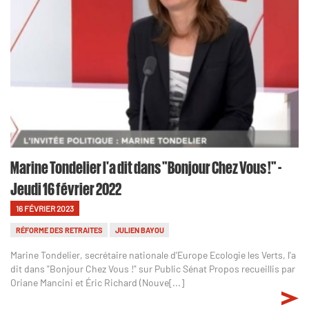
Marine Tondelier l'a dit dans "Bonjour Chez Vous !" -
Jeudi 16 février 2022
16 FÉVRIER 2023
RÉFORME DES RETRAITES
JULIEN BAYOU
Marine Tondelier, secrétaire nationale d’Europe Ecologie les Verts, l'a
dit dans "Bonjour Chez Vous !" sur Public Sénat Propos recueillis par
Oriane Mancini et Éric Richard (Nouve[...]