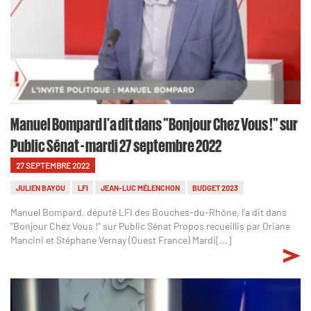
Manuel Bompard l'a dit dans "Bonjour Chez Vous !" sur
Public Sénat - mardi 27 septembre 2022
27 SEPTEMBRE 2022
JULIEN BAYOU
LFI
JEAN-LUC MÉLENCHON
BUDGET 2023
Manuel Bompard, député LFI des Bouches-du-Rhône, l'a dit dans
"Bonjour Chez Vous !" sur Public Sénat Propos recueillis par Oriane
Mancini et Stéphane Vernay (Ouest France) Mardi[...]