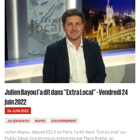
Julien Bayou l'a dit dans "Extra Local" - Vendredi 24
juin 2022
24 JUIN 2022
JULIEN BAYOU
NUPES
GOUVERNEMENT
Julien Bayou, député EELV de Paris, l'a dit dans "Extra Local" sur
Public Sénat Une émission présentée par Marie Brette, en