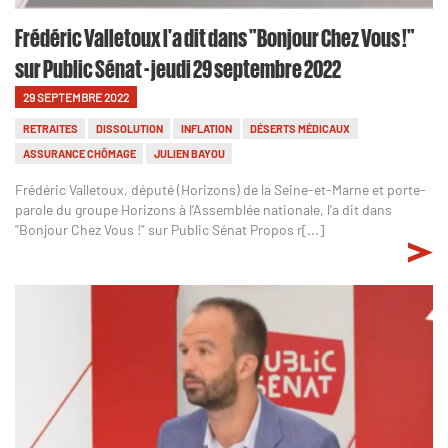
Frédéric Valletoux l'a dit dans "Bonjour Chez Vous !"
sur Public Sénat - jeudi 29 septembre 2022
29 SEPTEMBRE 2022
RETRAITES
DISSOLUTION
INFLATION
DÉSERTS MÉDICAUX
ASSURANCE CHÔMAGE
JULIEN BAYOU
Frédéric Valletoux, député (Horizons) de la Seine-et-Marne et porte-
parole du groupe Horizons à l’Assemblée nationale, l'a dit dans
"Bonjour Chez Vous !" sur Public Sénat Propos r[...]