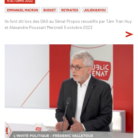
5 OCTOBRE 2022
EMMANUEL MACRON
BUDGET
RETRAITES
JULIEN BAYOU
Ils l'ont dit lors des QAG au Sénat Propos recueillis par Tâm Tran Huy
et Alexandre Poussart Mercredi 5 octobre 2022