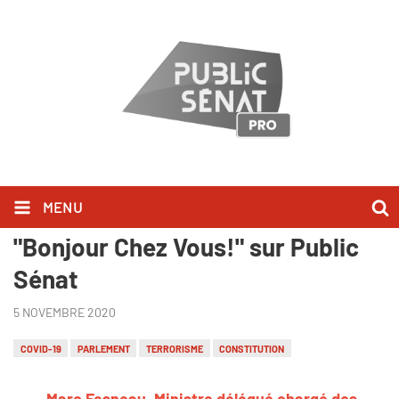
MENU
Marc Fesneau l'a dit dans
"Bonjour Chez Vous!" sur Public
Sénat
5 NOVEMBRE 2020
COVID-19
PARLEMENT
TERRORISME
CONSTITUTION
Marc Fesneau, Ministre délégué chargé des