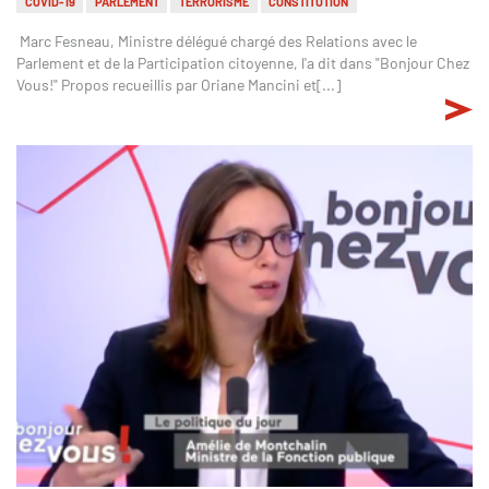
COVID-19
PARLEMENT
TERRORISME
CONSTITUTION
Marc Fesneau, Ministre délégué chargé des Relations avec le
Parlement et de la Participation citoyenne, l'a dit dans "Bonjour Chez
Vous!" Propos recueillis par Oriane Mancini et[...]