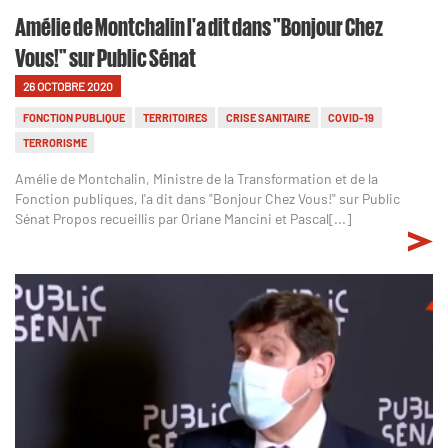
Amélie de Montchalin l'a dit dans "Bonjour Chez
Vous!" sur Public Sénat
26 OCTOBRE 2020
FONCTION PUBLIQUE
TERRITOIRES
CRISE SANITAIRE
COVID-19
TERRORISME
Amélie de Montchalin, Ministre de la Transformation et de la
Fonction publiques, l'a dit dans "Bonjour Chez Vous!" sur Public
Sénat Propos recueillis par Oriane Mancini et Pascal[...]