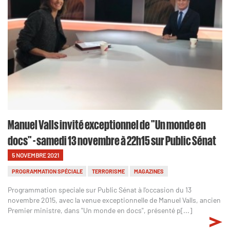
Manuel Valls invité exceptionnel de "Un monde en
docs" - samedi 13 novembre à 22h15 sur Public Sénat
5 NOVEMBRE 2021
PROGRAMMATION SPÉCIALE
TERRORISME
MAGAZINES
Programmation speciale sur Public Sénat à l'occasion du 13
novembre 2015, avec la venue exceptionnelle de Manuel Valls, ancien
Premier ministre, dans "Un monde en docs", présenté p[...]