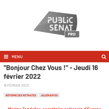
MENU
Marine Tondelier l'a dit dans
"Bonjour Chez Vous !" - Jeudi 16
février 2022
16 FÉVRIER 2023
RÉFORME DES RETRAITES
JULIEN BAYOU
Marine Tondelier, secrétaire nationale d’Europe