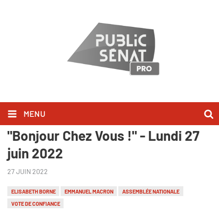
MENU
Maud Bregeon, l'a dit dans
"Bonjour Chez Vous !" - Lundi 27
juin 2022
27 JUIN 2022
ELISABETH BORNE
EMMANUEL MACRON
ASSEMBLÉE NATIONALE
VOTE DE CONFIANCE