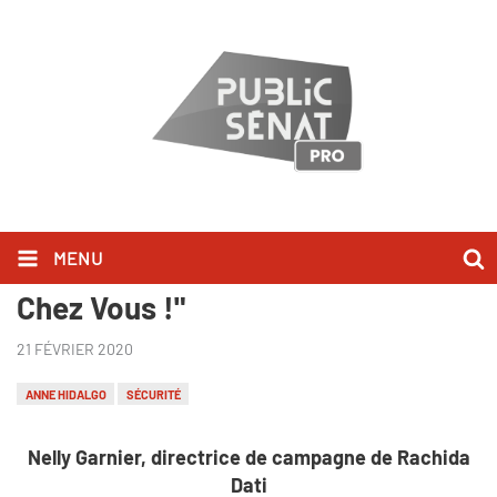
MENU
Nelly Garnier l'a dit dans "Bonjour
Chez Vous !"
21 FÉVRIER 2020
ANNE HIDALGO
SÉCURITÉ
Nelly Garnier, directrice de campagne de Rachida
Dati