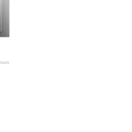
rcours
t