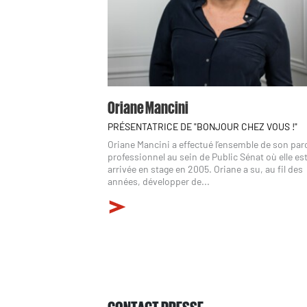
Oriane Mancini
PRÉSENTATRICE DE "BONJOUR CHEZ VOUS !"
Oriane Mancini a effectué l’ensemble de son pa
professionnel au sein de Public Sénat où elle es
arrivée en stage en 2005. Oriane a su, au fil des
années, développer de...