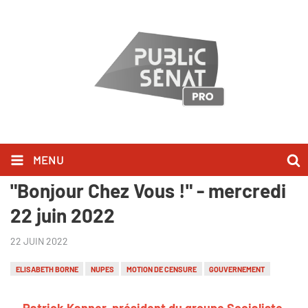
MENU
Patrick Kanner l'a dit dans
"Bonjour Chez Vous !" - mercredi
22 juin 2022
22 JUIN 2022
ELISABETH BORNE
NUPES
MOTION DE CENSURE
GOUVERNEMENT
Patrick Kanner, président du groupe Socialiste,