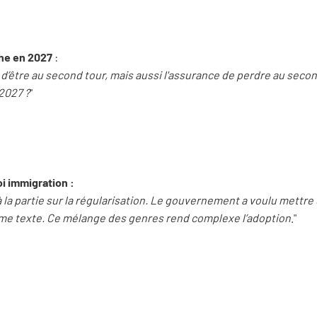
he en 2027
:
e d’être au second tour, mais aussi l'assurance de perdre au seco
2027 ?
"
oi immigration :
a partie sur la régularisation. Le gouvernement a voulu mettre 
me texte. Ce mélange des genres rend complexe l’adoption
."