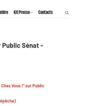
mière
Kit Presse
Contacts
r Public Sénat -
 Chez Vous !" sur Public
 Dépêche)