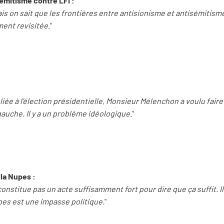
sémitisme contre LFI :
ais on sait que les frontières entre antisionisme et antisémitism
ment revisitée
."
té liée à l’élection présidentielle, Monsieur Mélenchon a voulu faire
 gauche. Il y a un problème idéologique
."
 la Nupes :
onstitue pas un acte suffisamment fort pour dire que ça suffit. I
es est une impasse politique.
"