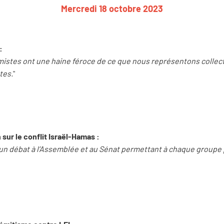
Mercredi 18 octobre 2023
:
istes ont une haine féroce de ce que nous représentons colle
tes.
"
 sur le conflit Israël-Hamas :
n débat à l’Assemblée et au Sénat permettant à chaque groupe p