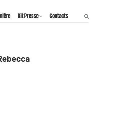
mière
Kit Presse
Contacts
 Rebecca