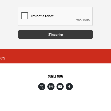
Captcha
S'inscrire
les
SUIVEZ-NOUS