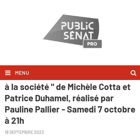
MENU
"Président, le prix à payer - Face
à la société " de Michèle Cotta et
Patrice Duhamel, réalisé par
Pauline Pallier - Samedi 7 octobre
à 21h
18 SEPTEMBRE 2023