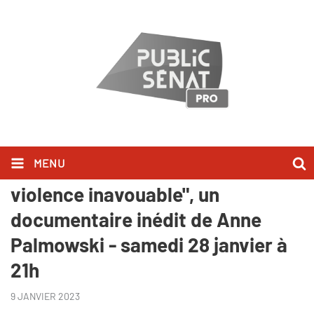
MENU
Public Sénat - "Bébés secoués, la
violence inavouable", un
documentaire inédit de Anne
Palmowski - samedi 28 janvier à
21h
9 JANVIER 2023