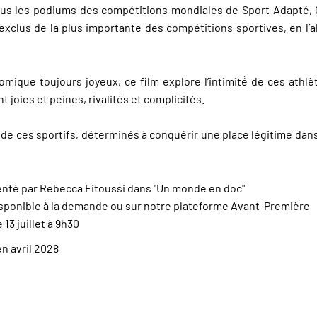
ous les podiums des compétitions mondiales de Sport Adapté, 
 exclus de la plus importante des compétitions sportives, en l’
mique toujours joyeux, ce film explore l’intimité́ de ces athl
è
nt joies et peines, rivalit
é
s et complicit
é
s.
de ces sportifs, déterminés à conquérir une place légitime dans 
senté par Rebecca Fitoussi dans "Un monde en doc"
isponible à la demande ou sur notre plateforme Avant-Première
13 juillet à 9h30
en avril 2028