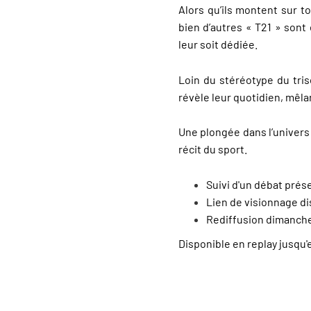
Alors qu’ils montent sur t
bien d’autres « T21 » sont
leur soit dédiée.
Loin du stéréotype du triso
r
é
v
è
le leur quotidien, m
ê
la
Une plongée dans l’univers 
r
é
cit du sport.
Suivi d'un débat pré
Lien de visionnage d
Rediffusion dimanche 
Disponible en replay jusqu'