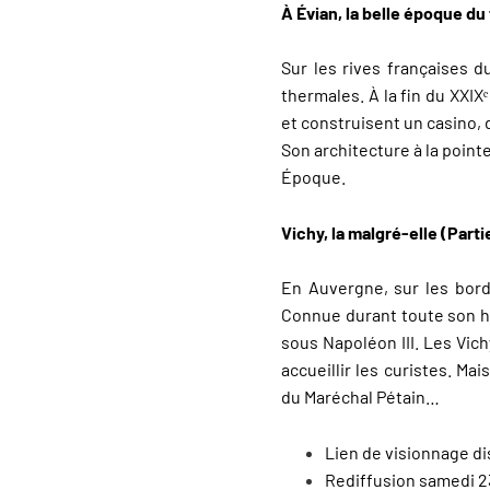
À Évian, la belle époque du
Sur les rives françaises 
thermales. À la fin du XXIX
et construisent un casino, 
Son architecture à la pointe
Époque.
Vichy, la malgré-elle (Parti
En Auvergne, sur les bords 
Connue durant toute son hi
sous Napoléon III. Les Vich
accueillir les curistes. M
du Maréchal Pétain…
Lien de visionnage d
Rediffusion samedi 23 