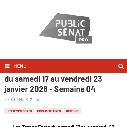
MENU
Public Sénat - Les Temps Forts
du samedi 17 au vendredi 23
janvier 2026 - Semaine 04
29 DÉCEMBRE 2025
LES TEMPS FORTS
DOCUMENTAIRES
HISTOIRE
Les Temps Forts du samedi 17 au vendredi 23