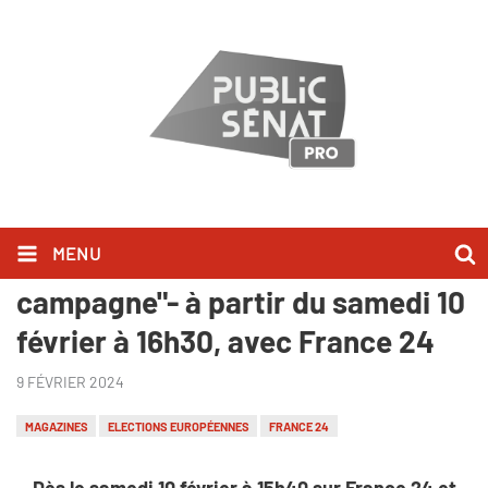
MENU
Public Sénat | "L'Europe en
campagne"- à partir du samedi 10
février à 16h30, avec France 24
9 FÉVRIER 2024
MAGAZINES
ELECTIONS EUROPÉENNES
FRANCE 24
Dès le samedi 10 février à 15h40 sur France 24 et