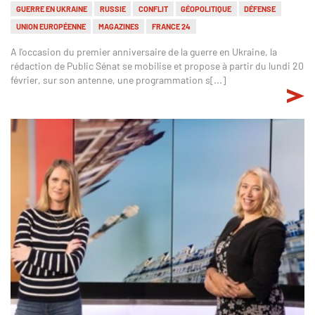
GUERRE EN UKRAINE
RUSSIE
CONFLIT
GÉOPOLITIQUE
DÉFENSE
UNION EUROPÉENNE
MAGAZINES
FRANCE 24
A l'occasion du premier anniversaire de la guerre en Ukraine, la
rédaction de Public Sénat se mobilise et propose à partir du lundi 20
février, sur son antenne, une programmation s[...]