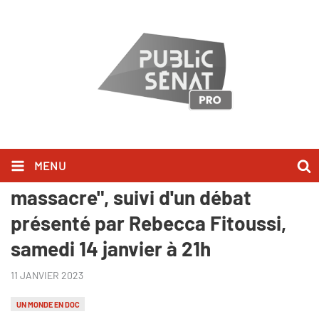
MENU
"Thiaroye 44, enquête sur un
massacre", suivi d'un débat
présenté par Rebecca Fitoussi,
samedi 14 janvier à 21h
11 JANVIER 2023
UN MONDE EN DOC