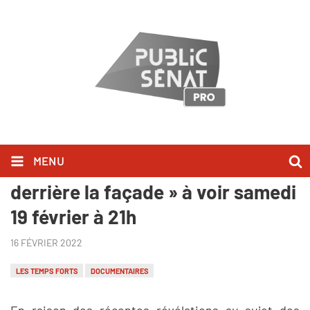
MENU
RAPPEL « Maisons de retraite :
derrière la façade » à voir samedi
19 février à 21h
16 FÉVRIER 2022
LES TEMPS FORTS
DOCUMENTAIRES
En raison des récentes révélations au sujet des