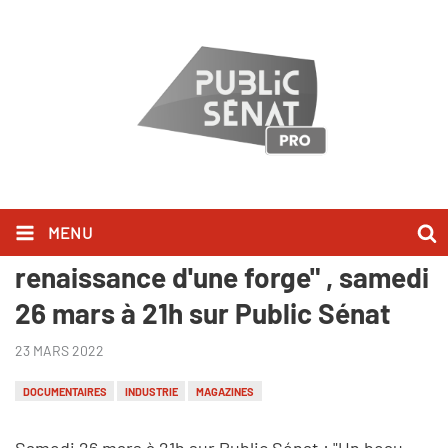
MENU
RAPPEL : "Un beau geste. La
renaissance d'une forge" , samedi
26 mars à 21h sur Public Sénat
23 MARS 2022
DOCUMENTAIRES
INDUSTRIE
MAGAZINES
Samedi 26 mars à 21h sur Public Sénat : "Un beau