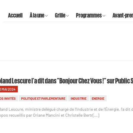
Accueil
À la une
Grille
Programmes
Avant-pre
land Lescure l'a dit dans "Bonjour Chez Vous !" sur Public 
2 MAI 2024
OS INVITÉS
POLITIQUE ET PARLEMENTAIRE
INDUSTRIE
ENERGIE
land Lescure, ministre délégué chargé de l'Industrie et de l'Énergie, l'a di
opos recueillis par Oriane Mancini et Christelle Bertr[...]