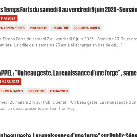
s Temps Forts du samedi 3 au vendredi 9 juin 2023 - Semai
5 MAI 2023
ES TEMPS FORTS
MATERNITÉ
INDUSTRIE
DOCUMENTAIRES
s Temps Forts du samedi 3 au vendredi 9 juin 2023 - Semaine 23. Tous n
emière. La grille de la semaine 23 est à télécharger en bas de ce[...]
PPEL : "Un beau geste. La renaissance d'une forge" , samed
3 MARS 2022
OCUMENTAIRES
INDUSTRIE
MAGAZINES
medi 26 mars à 21h sur Public Sénat : "Un beau geste. La renaissance d'un
cs", un débat présenté par Tâm Tran Huy.
n beau geste. La renaissance d'une forge" sur Public Séna