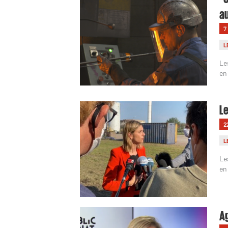
au
7
L
Le
en
Le
2
L
Le
en
Ag