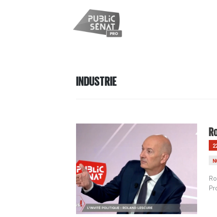
INDUSTRIE
Ro
2
N
Ro
Pr