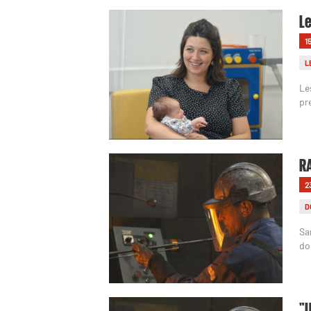
Le
1
L
Le
pr
RA
2
D
Sa
do
"U