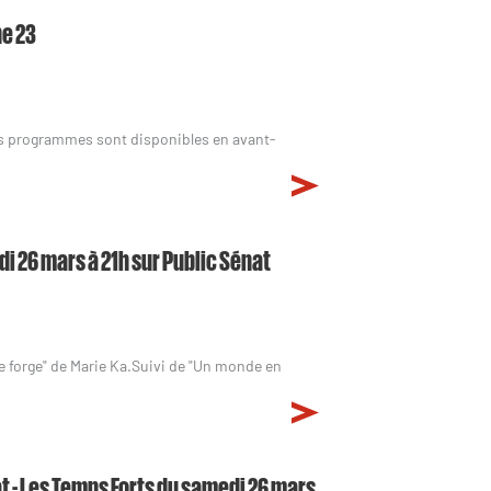
ne 23
os programmes sont disponibles en avant-
i 26 mars à 21h sur Public Sénat
e forge" de Marie Ka.Suivi de "Un monde en
t - Les Temps Forts du samedi 26 mars