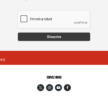
Captcha
S'inscrire
les
SUIVEZ-NOUS