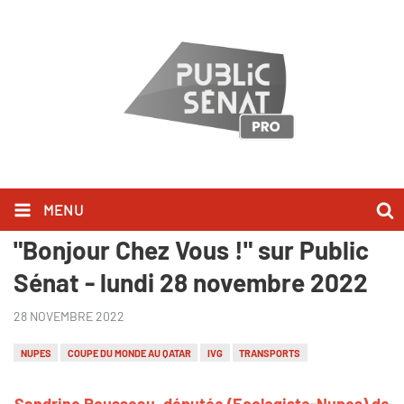
MENU
Sandrine Rousseau l'a dit dans
"Bonjour Chez Vous !" sur Public
Sénat - lundi 28 novembre 2022
28 NOVEMBRE 2022
NUPES
COUPE DU MONDE AU QATAR
IVG
TRANSPORTS
Sandrine Rousseau, députée (Ecologiste-Nupes) de